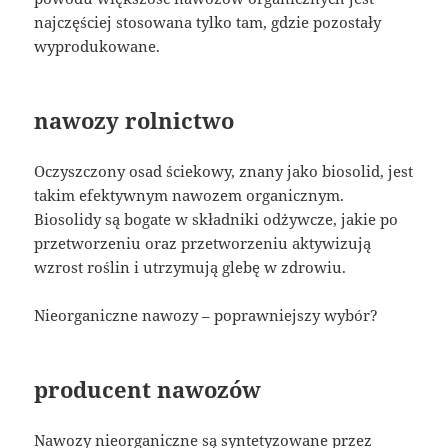
najczęściej stosowana tylko tam, gdzie pozostały
wyprodukowane.
nawozy rolnictwo
Oczyszczony osad ściekowy, znany jako biosolid, jest
takim efektywnym nawozem organicznym.
Biosolidy są bogate w składniki odżywcze, jakie po
przetworzeniu oraz przetworzeniu aktywizują
wzrost roślin i utrzymują glebę w zdrowiu.
Nieorganiczne nawozy – poprawniejszy wybór?
producent nawozów
Nawozy nieorganiczne są syntetyzowane przez