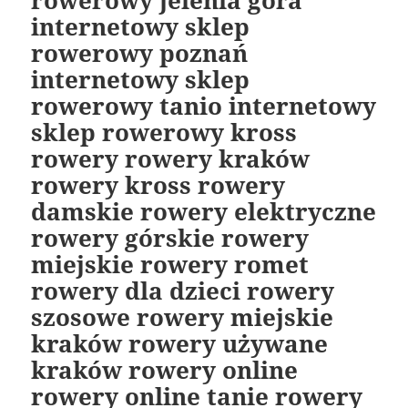
internetowy sklep
rowerowy poznań
internetowy sklep
rowerowy tanio internetowy
sklep rowerowy kross
rowery rowery kraków
rowery kross rowery
damskie rowery elektryczne
rowery górskie rowery
miejskie rowery romet
rowery dla dzieci rowery
szosowe rowery miejskie
kraków rowery używane
kraków rowery online
rowery online tanie rowery