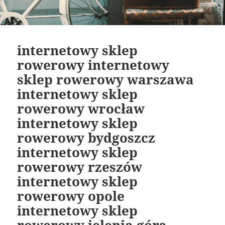
internetowy sklep
rowerowy internetowy
sklep rowerowy warszawa
internetowy sklep
rowerowy wrocław
internetowy sklep
rowerowy bydgoszcz
internetowy sklep
rowerowy rzeszów
internetowy sklep
rowerowy opole
internetowy sklep
rowerowy jelenia góra