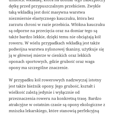
dętkę przed przypuszczalnym przebiciem. Zwykle
taką wkładką jest dość masywna warstwa
niezmiernie elastycznego kauczuku, która bez
zarzutu chroni w razie przebicia. Włókna kauczuku
są odporne na przecięcia oraz na domiar tego są
także bardzo lekkie, dzięki temu nie obciążają kół
roweru. W wielu przypadkach wkładką jest także
podwójna warstwa nylonowej tkaniny, użytkuje się
ją w głównej mierze w cienkich oraz lekkich
oponach sportowych, gdzie grubość oraz waga
opony ma szczególne znaczenie.
W przypadku kół rowerowych nadzwyczaj istotny
jest także bieżnik opony. Jego grubość, kształt i
wielkość zależą jedynie i wyłącznie od
przeznaczenia roweru na konkretną trasę. Bardzo
atrakcyjne w ostatnim czasie są opony ekologiczne z
mniszka lekarskiego, które stanowią perfekcyjną