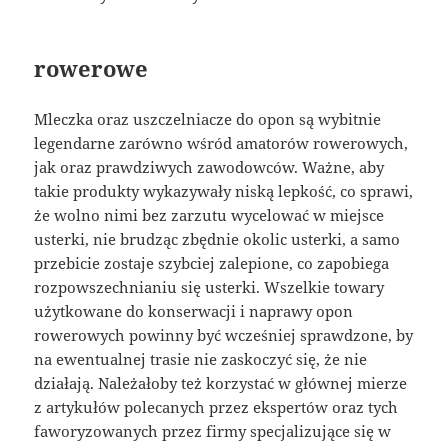
rowerowe
Mleczka oraz uszczelniacze do opon są wybitnie
legendarne zarówno wśród amatorów rowerowych,
jak oraz prawdziwych zawodowców. Ważne, aby
takie produkty wykazywały niską lepkość, co sprawi,
że wolno nimi bez zarzutu wycelować w miejsce
usterki, nie brudząc zbędnie okolic usterki, a samo
przebicie zostaje szybciej zalepione, co zapobiega
rozpowszechnianiu się usterki. Wszelkie towary
użytkowane do konserwacji i naprawy opon
rowerowych powinny być wcześniej sprawdzone, by
na ewentualnej trasie nie zaskoczyć się, że nie
działają. Należałoby też korzystać w głównej mierze
z artykułów polecanych przez ekspertów oraz tych
faworyzowanych przez firmy specjalizujące się w