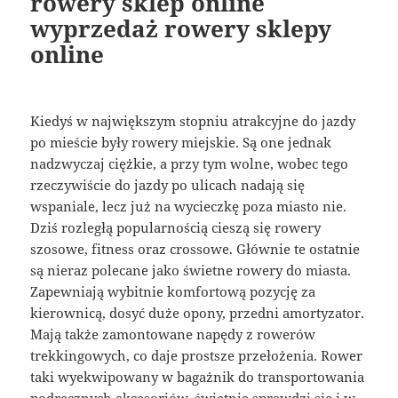
rowery sklep online
wyprzedaż rowery sklepy
online
Kiedyś w największym stopniu atrakcyjne do jazdy
po mieście były rowery miejskie. Są one jednak
nadzwyczaj ciężkie, a przy tym wolne, wobec tego
rzeczywiście do jazdy po ulicach nadają się
wspaniale, lecz już na wycieczkę poza miasto nie.
Dziś rozległą popularnością cieszą się rowery
szosowe, fitness oraz crossowe. Głównie te ostatnie
są nieraz polecane jako świetne rowery do miasta.
Zapewniają wybitnie komfortową pozycję za
kierownicą, dosyć duże opony, przedni amortyzator.
Mają także zamontowane napędy z rowerów
trekkingowych, co daje prostsze przełożenia. Rower
taki wyekwipowany w bagażnik do transportowania
podręcznych akcesoriów, świetnie sprawdzi się i w