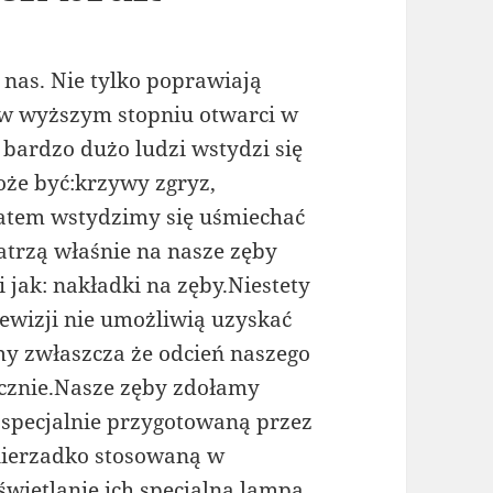
 nas. Nie tylko poprawiają
 w wyższym stopniu otwarci w
 bardzo dużo ludzi wstydzi się
e być:krzywy zgryz,
 zatem wstydzimy się uśmiechać
atrzą właśnie na nasze zęby
jak: nakładki na zęby.Niestety
ewizji nie umożliwią uzyskać
my zwłaszcza że odcień naszego
cznie.Nasze zęby zdołamy
 specjalnie przygotowaną przez
nierzadko stosowaną w
świetlanie ich specjalną lampą