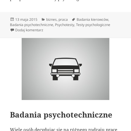
Data
Kategorie
Tagi
13 maja 2015
biznes
,
praca
Badania kierowców
,
publikacji
Badania psychotechniczne
,
Psychotesty
,
Testy psychologiczne
do Badania psychologiczne kandydatów i kierowców
Dodaj komentarz
Badania psychotechniczne
Wiele osób decydując się na różnego rodzaju pracę