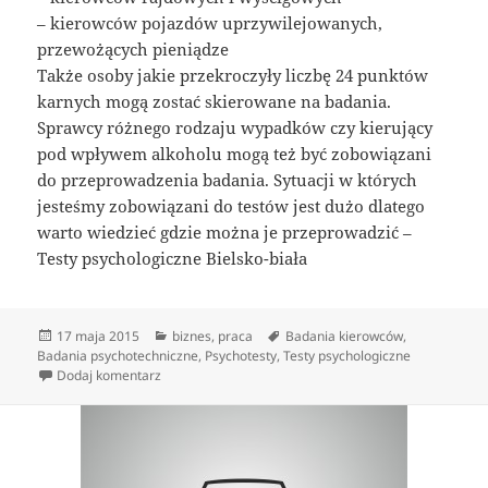
– kierowców pojazdów uprzywilejowanych,
przewożących pieniądze
Także osoby jakie przekroczyły liczbę 24 punktów
karnych mogą zostać skierowane na badania.
Sprawcy różnego rodzaju wypadków czy kierujący
pod wpływem alkoholu mogą też być zobowiązani
do przeprowadzenia badania. Sytuacji w których
jesteśmy zobowiązani do testów jest dużo dlatego
warto wiedzieć gdzie można je przeprowadzić –
Testy psychologiczne Bielsko-biała
Data
Kategorie
Tagi
17 maja 2015
biznes
,
praca
Badania kierowców
,
publikacji
Badania psychotechniczne
,
Psychotesty
,
Testy psychologiczne
do Kto ma obowiązek wykonania testów
Dodaj komentarz