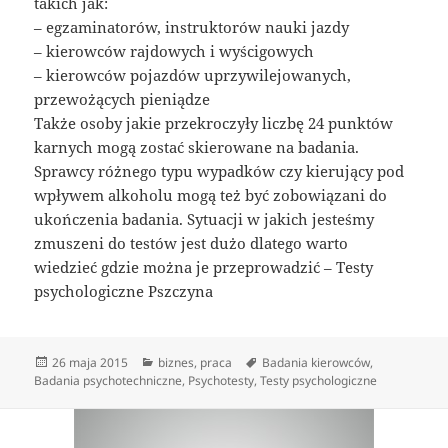
takich jak:
– egzaminatorów, instruktorów nauki jazdy
– kierowców rajdowych i wyścigowych
– kierowców pojazdów uprzywilejowanych,
przewożących pieniądze
Także osoby jakie przekroczyły liczbę 24 punktów
karnych mogą zostać skierowane na badania.
Sprawcy różnego typu wypadków czy kierujący pod
wpływem alkoholu mogą też być zobowiązani do
ukończenia badania. Sytuacji w jakich jesteśmy
zmuszeni do testów jest dużo dlatego warto
wiedzieć gdzie można je przeprowadzić – Testy
psychologiczne Pszczyna
Data
Kategorie
Tagi
26 maja 2015
biznes
,
praca
Badania kierowców
,
publikacji
Badania psychotechniczne
,
Psychotesty
,
Testy psychologiczne