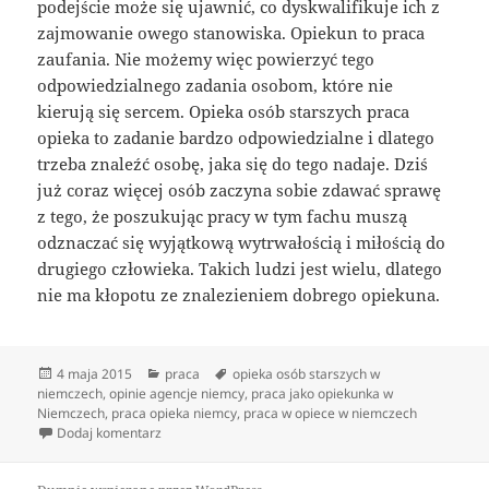
podejście może się ujawnić, co dyskwalifikuje ich z
zajmowanie owego stanowiska. Opiekun to praca
zaufania. Nie możemy więc powierzyć tego
odpowiedzialnego zadania osobom, które nie
kierują się sercem. Opieka osób starszych praca
opieka to zadanie bardzo odpowiedzialne i dlatego
trzeba znaleźć osobę, jaka się do tego nadaje. Dziś
już coraz więcej osób zaczyna sobie zdawać sprawę
z tego, że poszukując pracy w tym fachu muszą
odznaczać się wyjątkową wytrwałością i miłością do
drugiego człowieka. Takich ludzi jest wielu, dlatego
nie ma kłopotu ze znalezieniem dobrego opiekuna.
Data
Kategorie
Tagi
4 maja 2015
praca
opieka osób starszych w
publikacji
niemczech
,
opinie agencje niemcy
,
praca jako opiekunka w
Niemczech
,
praca opieka niemcy
,
praca w opiece w niemczech
do Agencje opieki-jak wygląda rekrutacja
Dodaj komentarz