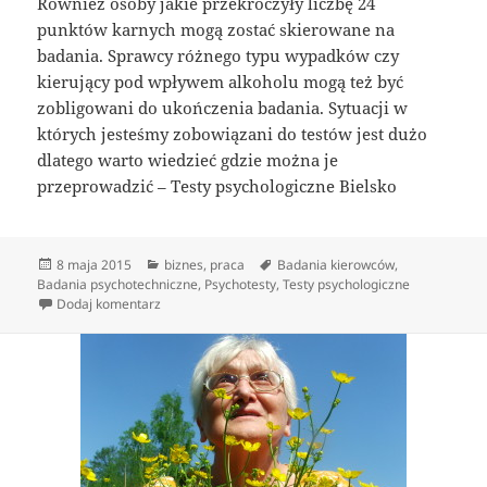
Również osoby jakie przekroczyły liczbę 24
punktów karnych mogą zostać skierowane na
badania. Sprawcy różnego typu wypadków czy
kierujący pod wpływem alkoholu mogą też być
zobligowani do ukończenia badania. Sytuacji w
których jesteśmy zobowiązani do testów jest dużo
dlatego warto wiedzieć gdzie można je
przeprowadzić – Testy psychologiczne Bielsko
Data
Kategorie
Tagi
8 maja 2015
biznes
,
praca
Badania kierowców
,
publikacji
Badania psychotechniczne
,
Psychotesty
,
Testy psychologiczne
do Badania psychotechniczne
Dodaj komentarz