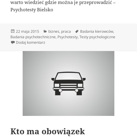
warto wiedzieć gdzie można je przeprowadzić –
Psychotesty Bielsko
Data
Kategorie
Tagi
22 maja 2015
biznes
,
praca
Badania kierowców
,
publikacji
Badania psychotechniczne
,
Psychotesty
,
Testy psychologiczne
do Centrum Badań Psychologicznych
Dodaj komentarz
Kto ma obowiązek